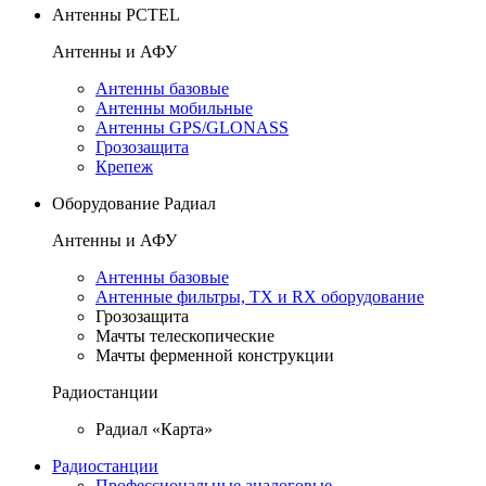
Антенны PCTEL
Антенны и АФУ
Антенны базовые
Антенны мобильные
Антенны GPS/GLONASS
Грозозащита
Крепеж
Оборудование Радиал
Антенны и АФУ
Антенны базовые
Антенные фильтры, TX и RX оборудование
Грозозащита
Мачты телескопические
Мачты ферменной конструкции
Радиостанции
Радиал «Карта»
Радиостанции
Профессиональные аналоговые