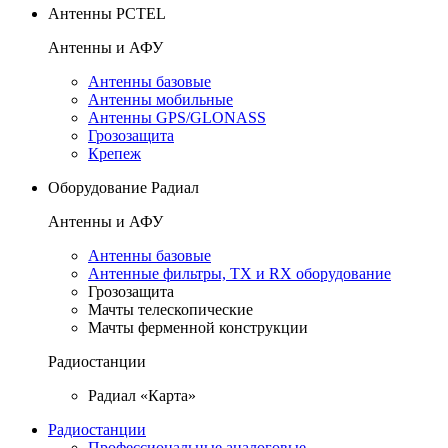
Антенны PCTEL
Антенны и АФУ
Антенны базовые
Антенны мобильные
Антенны GPS/GLONASS
Грозозащита
Крепеж
Оборудование Радиал
Антенны и АФУ
Антенны базовые
Антенные фильтры, TX и RX оборудование
Грозозащита
Мачты телескопические
Мачты ферменной конструкции
Радиостанции
Радиал «Карта»
Радиостанции
Профессиональные аналоговые