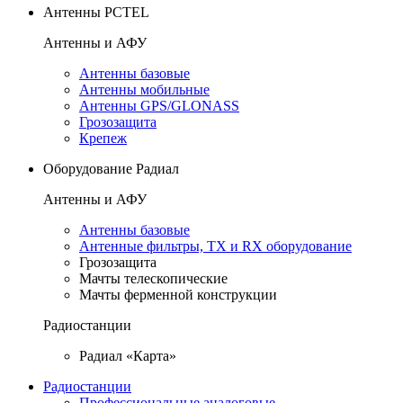
Антенны PCTEL
Антенны и АФУ
Антенны базовые
Антенны мобильные
Антенны GPS/GLONASS
Грозозащита
Крепеж
Оборудование Радиал
Антенны и АФУ
Антенны базовые
Антенные фильтры, TX и RX оборудование
Грозозащита
Мачты телескопические
Мачты ферменной конструкции
Радиостанции
Радиал «Карта»
Радиостанции
Профессиональные аналоговые