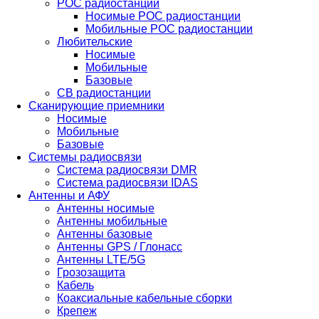
POC радиостанции
Носимые POC радиостанции
Мобильные POC радиостанции
Любительские
Носимые
Мобильные
Базовые
CB радиостанции
Сканирующие приемники
Носимые
Мобильные
Базовые
Системы радиосвязи
Система радиосвязи DMR
Система радиосвязи IDAS
Антенны и АФУ
Антенны носимые
Антенны мобильные
Антенны базовые
Антенны GPS / Глонасс
Антенны LTE/5G
Грозозащита
Кабель
Коаксиальные кабельные сборки
Крепеж