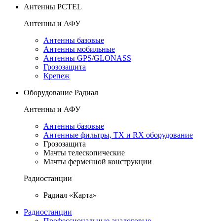
Антенны PCTEL
Антенны и АФУ
Антенны базовые
Антенны мобильные
Антенны GPS/GLONASS
Грозозащита
Крепеж
Оборудование Радиал
Антенны и АФУ
Антенны базовые
Антенные фильтры, TX и RX оборудование
Грозозащита
Мачты телескопические
Мачты ферменной конструкции
Радиостанции
Радиал «Карта»
Радиостанции
Профессиональные аналоговые