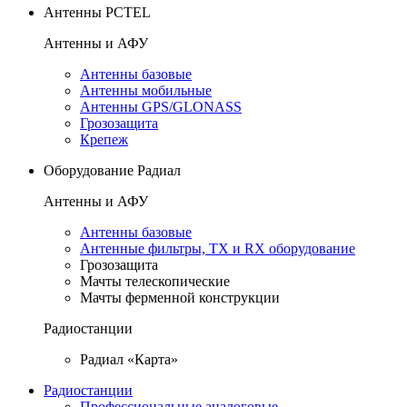
Антенны PCTEL
Антенны и АФУ
Антенны базовые
Антенны мобильные
Антенны GPS/GLONASS
Грозозащита
Крепеж
Оборудование Радиал
Антенны и АФУ
Антенны базовые
Антенные фильтры, TX и RX оборудование
Грозозащита
Мачты телескопические
Мачты ферменной конструкции
Радиостанции
Радиал «Карта»
Радиостанции
Профессиональные аналоговые