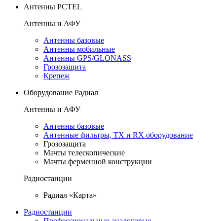
Антенны PCTEL
Антенны и АФУ
Антенны базовые
Антенны мобильные
Антенны GPS/GLONASS
Грозозащита
Крепеж
Оборудование Радиал
Антенны и АФУ
Антенны базовые
Антенные фильтры, TX и RX оборудование
Грозозащита
Мачты телескопические
Мачты ферменной конструкции
Радиостанции
Радиал «Карта»
Радиостанции
Профессиональные аналоговые