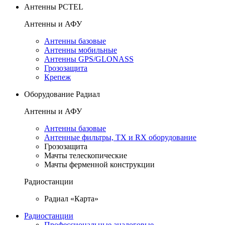
Антенны PCTEL
Антенны и АФУ
Антенны базовые
Антенны мобильные
Антенны GPS/GLONASS
Грозозащита
Крепеж
Оборудование Радиал
Антенны и АФУ
Антенны базовые
Антенные фильтры, TX и RX оборудование
Грозозащита
Мачты телескопические
Мачты ферменной конструкции
Радиостанции
Радиал «Карта»
Радиостанции
Профессиональные аналоговые